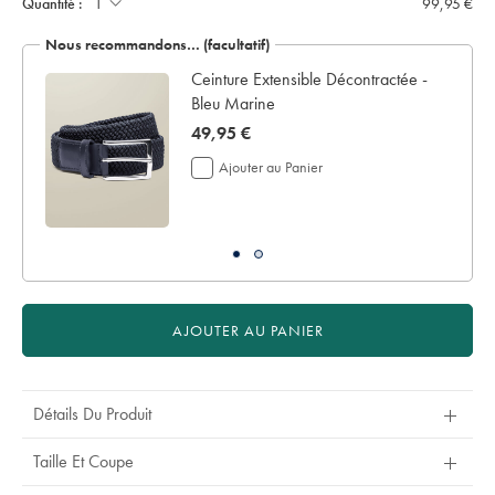
Quantité :
99,95 €
sur
de
mesure
présentation:
(cm):
Nous recommandons… (facultatif)
l
Ceinture Extensible Décontractée -
Bleu Marine
now
49,95 €
49,95
Ajouter au Panier
€
AJOUTER AU PANIER
Détails Du Produit
Taille Et Coupe