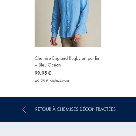
Chemise England Rugby en pur lin
– Bleu Océan
now
99,95 €
99,95
49,75 € Multi-Achat
49,75
€
€
Multi-
Achat
Price
RETOUR À CHEMISES DÉCONTRACTÉES