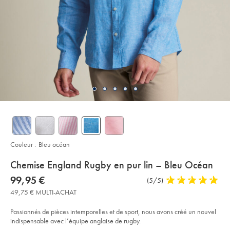
Couleur :
Bleu océan
details
Chemise England Rugby en pur lin – Bleu Océan
about
Details
https://www.charlestyrwhitt.com/fr/chemise-
now
99,95 €
Commentaires
(5/5)
5
england-
product:
99,95
sur
stars
rugby-
49,75 € MULTI-ACHAT
€
en-
l’article
out
pur-
of
lin-
Passionnés de pièces intemporelles et de sport, nous avons créé un nouvel
%E2%80%93-
5
indispensable avec l’équipe anglaise de rugby.
bleu-
stars
oc%C3%A9an/CSA0009OCE.html?