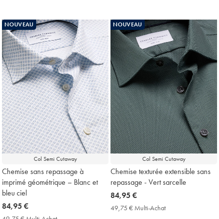
Multi-
€
€
Achat
Multi-
Price
Achat
NOUVEAU
NOUVEAU
Price
Col Semi Cutaway
Col Semi Cutaway
Chemise sans repassage à
Chemise texturée extensible sans
imprimé géométrique – Blanc et
repassage - Vert sarcelle
bleu ciel
now
84,95 €
now
84,95 €
84,95
49,75 € Multi-Achat
49,75
84,95
€
€
49,75 € Multi-Achat
49,75