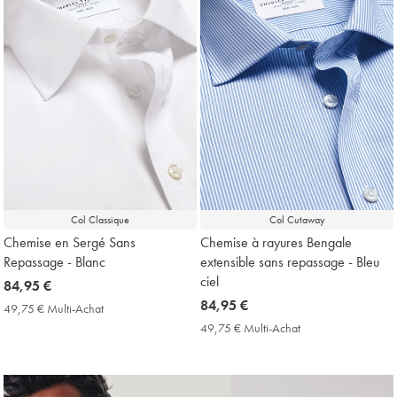
Col Classique
Col Cutaway
Chemise en Sergé Sans
Chemise à rayures Bengale
Repassage - Blanc
extensible sans repassage - Bleu
ciel
now
84,95 €
84,95
now
84,95 €
49,75 € Multi-Achat
49,75
€
84,95
€
49,75 € Multi-Achat
49,75
Multi-
€
€
Achat
Multi-
Price
Achat
Price