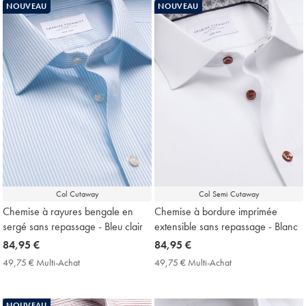
Achat
NOUVEAU
NOUVEAU
Price
Col Cutaway
Col Semi Cutaway
Chemise à rayures bengale en
Chemise à bordure imprimée
sergé sans repassage - Bleu clair
extensible sans repassage - Blanc
now
84,95 €
now
84,95 €
84,95
84,95
49,75 € Multi-Achat
49,75
49,75 € Multi-Achat
49,75
€
€
€
€
Multi-
Multi-
Achat
Achat
NOUVEAU