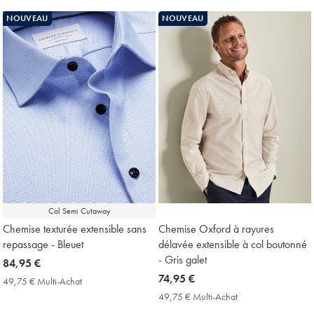
Price
Achat
NOUVEAU
NOUVEAU
Price
Col Semi Cutaway
Chemise texturée extensible sans
Chemise Oxford à rayures
repassage - Bleuet
délavée extensible à col boutonné
- Gris galet
now
84,95 €
84,95
now
74,95 €
49,75 € Multi-Achat
49,75
€
74,95
€
49,75 € Multi-Achat
49,75
Multi-
€
€