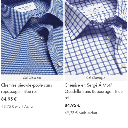
Col Classique
Col Classique
Chemise pied-de-poule sans
Chemise en Sergé Á Motif
repassage - Bleu roi
Quadrillé Sans Repassage - Bleu
roi
now
84,95 €
84,95
now
84,95 €
49,75 € Multi-Achat
49,75
€
84,95
€
49,75 € Multi-Achat
49,75
Multi-
€
€
Achat
Multi-
Price