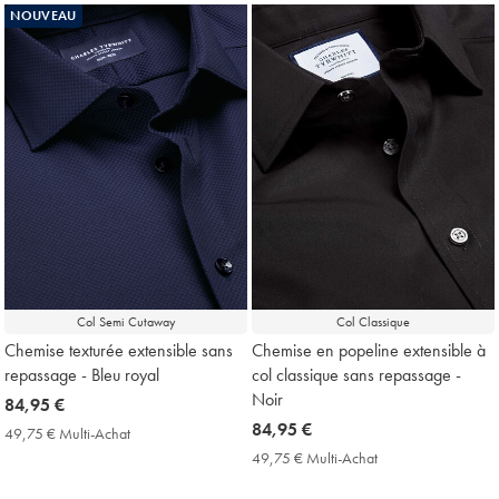
Price
Achat
NOUVEAU
Price
Col Semi Cutaway
Col Classique
Chemise texturée extensible sans
Chemise en popeline extensible à
repassage - Bleu royal
col classique sans repassage -
Noir
now
84,95 €
84,95
now
84,95 €
49,75 € Multi-Achat
49,75
€
84,95
€
49,75 € Multi-Achat
49,75
Multi-
€
€
Achat
Multi-