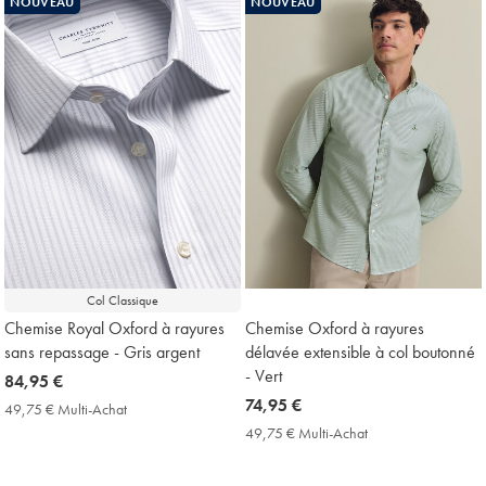
NOUVEAU
NOUVEAU
Price
Col Classique
Chemise Royal Oxford à rayures
Chemise Oxford à rayures
sans repassage - Gris argent
délavée extensible à col boutonné
- Vert
now
84,95 €
84,95
now
74,95 €
49,75 € Multi-Achat
49,75
€
74,95
€
49,75 € Multi-Achat
49,75
Multi-
€
€
Achat
Multi-