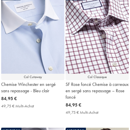
Col Cutaway
Col Classique
Chemise Winchester en sergé
SF Rose foncé Chemise à carreaux
sans repassage - Bleu clair
en sergé sans repassage – Rose
foncé
now
84,95 €
84,95
now
84,95 €
49,75 € Multi-Achat
49,75
€
84,95
€
49,75 € Multi-Achat
49,75
Multi-
€
€
Achat
Multi-
Price
Achat