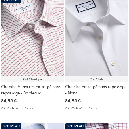
Price
Price
Col Classique
Col Pointu
Chemise à rayures en sergé sans
Chemise en sergé sans repassage
repassage - Bordeaux
- Blanc
now
84,95 €
now
84,95 €
84,95
84,95
49,75 € Multi-Achat
49,75
49,75 € Multi-Achat
49,75
€
€
€
€
Multi-
Multi-
Achat
Achat
NOUVEAU
NOUVEAU
Price
Price