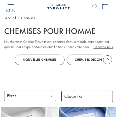
MENU
Accueil
Charles
Tyrwhitt
Accueil
Chemises
CHEMISES POUR HOMME
Les chemises Charles Tyrwhitt sont connues dans le monde entier pour leur
qualité, leur coupe parfaite et leurs finitions. Faites votre choix parmi les
...
En savoir plus
chemises de bureau
qui vous habillent du lundi au vendredi, les
chemises de
soirée
et les
chemises décontractées
pour le week-end. Avec leur grande
NOUVELLES CHEMISES
CHEMISES DÉCONTRACTÉES
diversité de cols, poignets, tailles, coupes et styles, il y en a pour tous les
goûts.
Filtres
Produits
trouvés
18