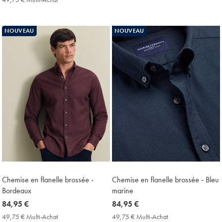
Multi-
€
€
Achat
Multi-
Price
Achat
NOUVEAU
NOUVEAU
Price
Chemise en flanelle brossée -
Chemise en flanelle brossée - Bleu
Bordeaux
marine
now
84,95 €
now
84,95 €
84,95
84,95
49,75 € Multi-Achat
49,75
49,75 € Multi-Achat
49,75