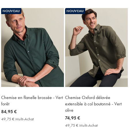
Achat
Multi-
Price
Achat
NOUVEAU
NOUVEAU
Price
Chemise en flanelle brossée - Vert
Chemise Oxford délavée
forêt
extensible à col boutonné - Vert
olive
now
84,95 €
84,95
now
74,95 €
49,75 € Multi-Achat
49,75
€
74,95
€
49,75 € Multi-Achat
49,75