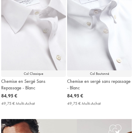
Col Classique
Col Boutonné
Chemise en Sergé Sans
Chemise en sergé sans repassage
Repassage - Blanc
- Blanc
now
84,95 €
now
84,95 €
84,95
84,95
49,75 € Multi-Achat
49,75
49,75 € Multi-Achat
49,75
€
€
€
€
Multi-
Multi-
Achat
Achat
Price
Price