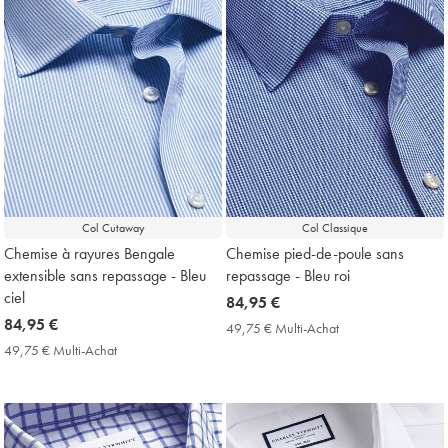
Col Cutaway
Col Classique
Chemise à rayures Bengale
Chemise pied-de-poule sans
extensible sans repassage - Bleu
repassage - Bleu roi
ciel
now
84,95 €
now
84,95 €
84,95
49,75 € Multi-Achat
49,75
84,95
€
€
49,75 € Multi-Achat
49,75
Multi-
€
€
Achat
Multi-
Price
Achat
Price