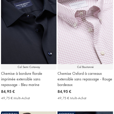
Col Semi Cutaway
Col Boutonné
Chemise à bordure florale
Chemise Oxford à carreaux
imprimée extensible sans
extensible sans repassage - Rouge
repassage - Bleu marine
bordeaux
now
84,95 €
now
84,95 €
84,95
84,95
49,75 € Multi-Achat
49,75
49,75 € Multi-Achat
49,75
€
€
€
€
Multi-
Multi-
Achat
Achat
NOUVEAU
NOUVEAU