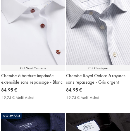
Col Semi Cutaway
Col Classique
Chemise à bordure imprimée
Chemise Royal Oxford à rayures
extensible sans repassage - Blanc
sans repassage - Gris argent
now
84,95 €
now
84,95 €
84,95
84,95
49,75 € Multi-Achat
49,75
49,75 € Multi-Achat
49,75
€
€
€
€
Multi-
Multi-
Achat
Achat
NOUVEAU
Price
Price