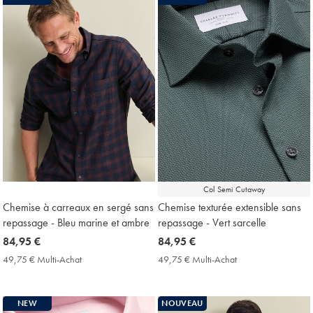
Price
Col Semi Cutaway
Chemise à carreaux en sergé sans
Chemise texturée extensible sans
repassage - Bleu marine et ambre
repassage - Vert sarcelle
now
84,95 €
now
84,95 €
84,95
84,95
49,75 € Multi-Achat
49,75
49,75 € Multi-Achat
49,75
€
€
€
€
Multi-
Multi-
Achat
Achat
NEW
NOUVEAU
Price
Price