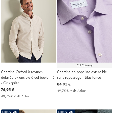
Col Cutaway
Chemise Oxford à rayures
Chemise en popeline extensible
délavée extensible à col boutonné
sans repassage - Lilas foncé
- Gris galet
now
84,95 €
now
74,95 €
84,95
49,75 € Multi-Achat
49,75
74,95
€
€
49,75 € Multi-Achat
49,75
Multi-
€
€
Achat
Multi-
Price
Achat
NOUVEAU
NOUVEAU