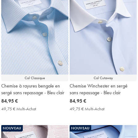
Col Classique
Col Cutaway
Chemise à rayures bengale en
Chemise Winchester en sergé
sergé sans repassage - Bleu clair
sans repassage - Bleu clair
now
84,95 €
now
84,95 €
84,95
84,95
49,75 € Multi-Achat
49,75
49,75 € Multi-Achat
49,75
€
€
€
€
Multi-
Multi-
Achat
Achat
NOUVEAU
NOUVEAU
Price
Price