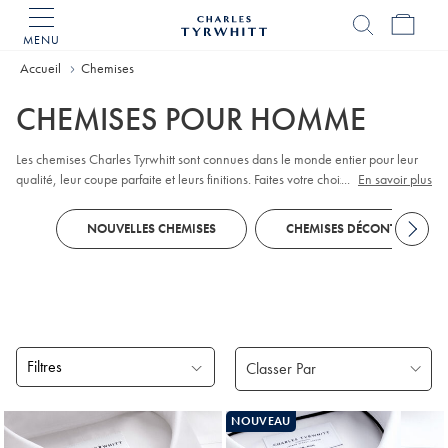
MENU
Accueil
Charles
Tyrwhitt
Accueil
Chemises
CHEMISES POUR HOMME
Les chemises Charles Tyrwhitt sont connues dans le monde entier pour leur
qualité, leur coupe parfaite et leurs finitions. Faites votre choix parmi les
...
En savoir plus
chemises de bureau
qui vous habillent du lundi au vendredi, les
chemises de
soirée
et les
chemises décontractées
pour le week-end. Avec leur grande
NOUVELLES CHEMISES
CHEMISES DÉCONTRACTÉES
diversité de cols, poignets, tailles, coupes et styles, il y en a pour tous les
goûts.
Filtres
Produits
NOUVEAU
trouvés
18