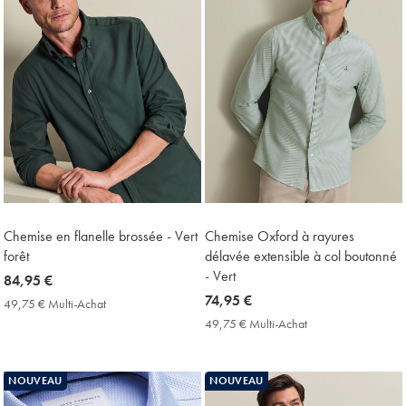
Chemise en flanelle brossée - Vert
Chemise Oxford à rayures
forêt
délavée extensible à col boutonné
- Vert
now
84,95 €
84,95
now
74,95 €
49,75 € Multi-Achat
49,75
€
74,95
€
49,75 € Multi-Achat
49,75
Multi-
€
€
Achat
Multi-
Price
Achat
NOUVEAU
NOUVEAU
Price