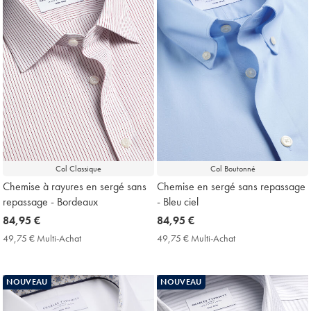
Col Classique
Col Boutonné
Chemise à rayures en sergé sans
Chemise en sergé sans repassage
repassage - Bordeaux
- Bleu ciel
now
84,95 €
now
84,95 €
84,95
84,95
49,75 € Multi-Achat
49,75
49,75 € Multi-Achat
49,75
€
€
€
€
Multi-
Multi-
Achat
Achat
NOUVEAU
NOUVEAU
Price
Price