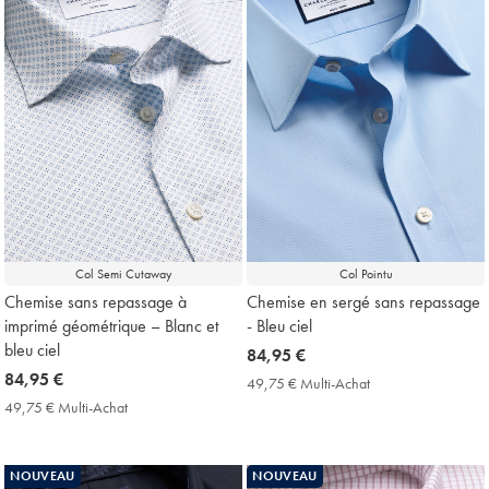
Col Semi Cutaway
Col Pointu
Chemise sans repassage à
Chemise en sergé sans repassage
imprimé géométrique – Blanc et
- Bleu ciel
bleu ciel
now
84,95 €
now
84,95 €
84,95
49,75 € Multi-Achat
49,75
84,95
€
€
49,75 € Multi-Achat
49,75
Multi-
€
€
Achat
Multi-
Price
Achat
NOUVEAU
NOUVEAU
Price