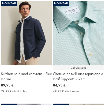
Achat
Achat
NOUVEAU
NOUVEAU
Price
Price
Col Classique
Surchemise à motif chevrons - Bleu
Chemise en twill sans repassage à
marine
motif Pupytooth – Vert
now
89,95 €
now
84,95 €
89,95
84,95
79,95 € Multi-Achat
79,95
49,75 € Multi-Achat
49,75
€
€
€
€
Multi-
Multi-
Achat
Achat