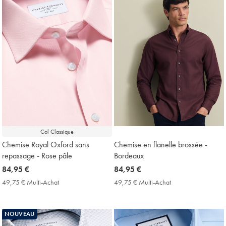
Col Classique
Chemise Royal Oxford sans
Chemise en flanelle brossée -
repassage - Rose pâle
Bordeaux
now
84,95 €
now
84,95 €
84,95
84,95
49,75 € Multi-Achat
49,75
49,75 € Multi-Achat
49,75
€
€
€
€
Multi-
Multi-
Achat
Achat
NOUVEAU
Price
Price