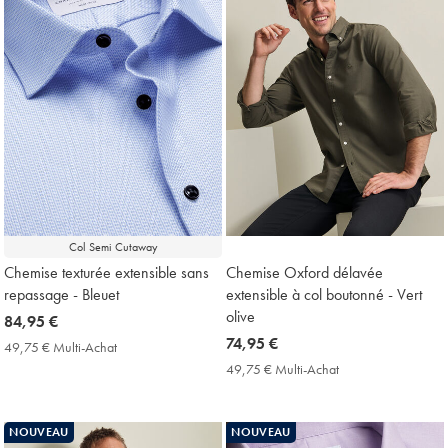
Col Semi Cutaway
Chemise texturée extensible sans
Chemise Oxford délavée
repassage - Bleuet
extensible à col boutonné - Vert
olive
now
84,95 €
84,95
now
74,95 €
49,75 € Multi-Achat
49,75
€
74,95
€
49,75 € Multi-Achat
49,75
Multi-
€
€
Achat
Multi-
Price
Achat
NOUVEAU
NOUVEAU
Price