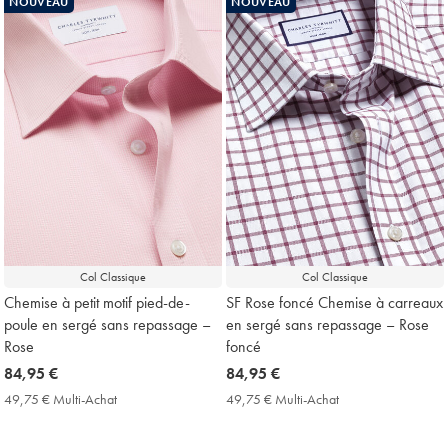
NOUVEAU
NOUVEAU
Price
Price
Col Classique
Col Classique
Chemise à petit motif pied-de-
SF Rose foncé Chemise à carreaux
poule en sergé sans repassage –
en sergé sans repassage – Rose
Rose
foncé
now
84,95 €
now
84,95 €
84,95
84,95
49,75 € Multi-Achat
49,75
49,75 € Multi-Achat
49,75
€
€
€
€
Multi-
Multi-