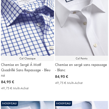
Col Classique
Col Pointu
Chemise en Sergé Á Motif
Chemise en sergé sans repassage
Quadrillé Sans Repassage - Bleu
- Blanc
roi
now
84,95 €
now
84,95 €
84,95
49,75 € Multi-Achat
49,75
84,95
€
€
49,75 € Multi-Achat
49,75
Multi-
€
€
Achat
Multi-
Price
Achat
NOUVEAU
NOUVEAU
Price