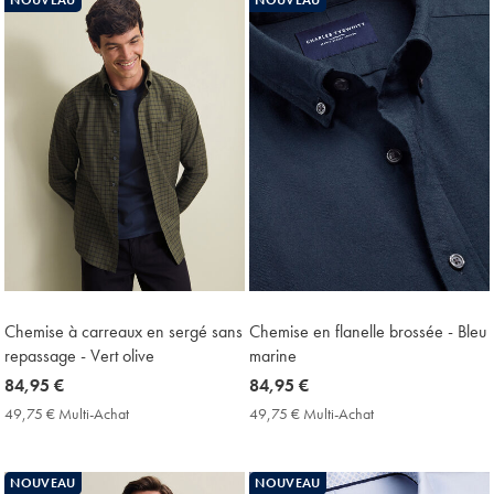
Price
Price
Chemise à carreaux en sergé sans
Chemise en flanelle brossée - Bleu
repassage - Vert olive
marine
now
84,95 €
now
84,95 €
84,95
84,95
49,75 € Multi-Achat
49,75
49,75 € Multi-Achat
49,75
€
€
€
€
Multi-
Multi-
Achat
Achat
NOUVEAU
NOUVEAU
Price
Price