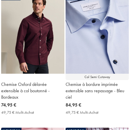
Col Semi Cutaway
Chemise Oxford délavée
Chemise à bordure imprimée
extensible à col boutonné -
extensible sans repassage - Bleu
Bordeaux
ciel
now
74,95 €
now
84,95 €
74,95
84,95
49,75 € Multi-Achat
49,75
49,75 € Multi-Achat
49,75
€
€
€
€
Multi-
Multi-
Achat
Achat