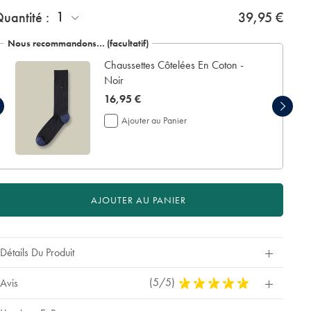
ctions
1
uantité :
39,95 €
t
tions
Nous recommandons… (facultatif)
Chaussettes Côtelées En Coton -
Noir
now
16,95 €
16,95
Ajouter au Panier
€
AJOUTER AU PANIER
Détails Du Produit
(5/5)
5
Avis
Stars
Out