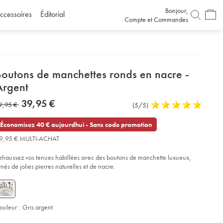
Bonjour,
ccessoires
Éditorial
Compte et Commandes
etails
Boutons de manchettes ronds en nacre -
about
Argent
product:
etails
tps://www.charlestyrwhitt.com/fr/boutons-
now
39,95 €
as
9,95 €
Commentaires
(5/5)
5
-
39,95
nchettes-
sur
stars
9,95
€
nds-
l’article
out
Économisez 40 € aujourdhui - Sans code promotion
-
of
cre-
9,95 € MULTI-ACHAT
5
stars
gent/ACL0070SLV.html?
ehaussez vos tenues habillées avec des boutons de manchette luxueux,
urceCode=frdefault
rnés de jolies pierres naturelles et de nacre.
ouleur :
Gris argent
roduct
d