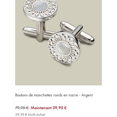
Boutons de manchettes ronds en nacre - Argent
was
79,95 €
now
Maintenant
39,95 €
79,95
39,95
39,95 € Multi-Achat
39,95