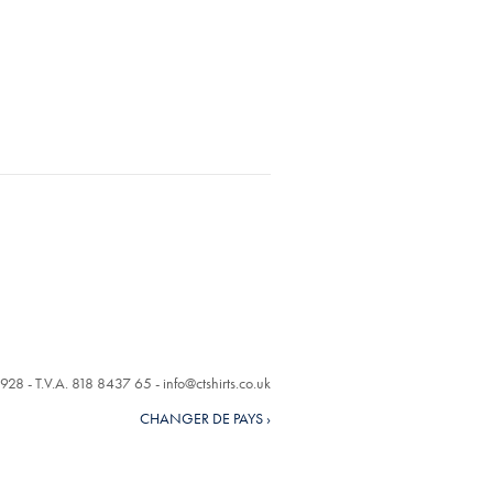
928 - T.V.A. 818 8437 65 -
info@ctshirts.co.uk
CHANGER DE PAYS ›