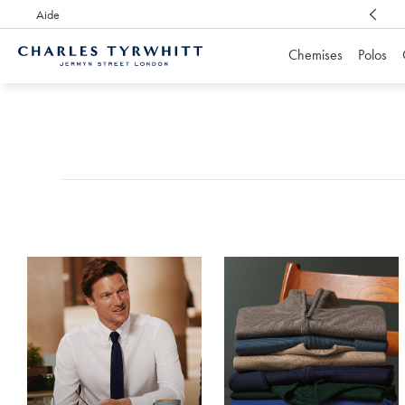
Aide
Un service client récompensé
, toujours à votre écoute
Chemises
Polos
Accueil
Charles
Produits
Tyrwhitt
trouvés
0