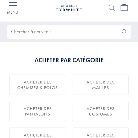
MENU
Accueil
Charles
Produits
Tyrwhitt
trouvés
0
Search
Search
Again
ACHETER PAR CATÉGORIE
ACHETER DES
ACHETER DES
CHEMISES & POLOS
MAILLES
ACHETER DES
ACHETER DES
PANTALONS
COSTUMES
ACHETER DES
ACHETER DES