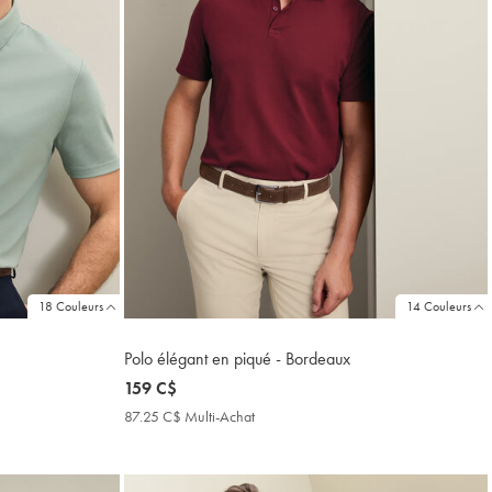
18 Couleurs
14 Couleurs
Polo élégant en piqué - Bordeaux
now
159 C$
159
87.25 C$ Multi-Achat
87.25
C$
C$
Multi-
Achat