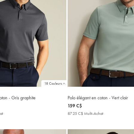
18 Couleurs
oton - Gris graphite
Polo élégant en coton - Vert clair
now
159 C$
159
at
87.25
87.25 C$ Multi-Achat
87.25
C$
C$
C$
Multi-
Multi-
Achat
Achat