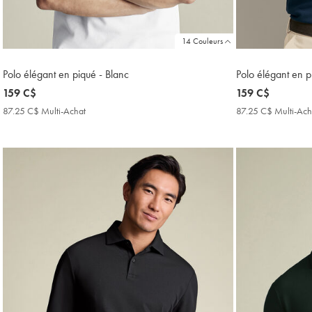
14 Couleurs
Polo élégant en piqué - Blanc
Polo élégant en p
now
159 C$
now
159 C$
159
159
87.25 C$ Multi-Achat
87.25
87.25 C$ Multi-Ach
C$
C$
C$
Multi-
Achat
Price