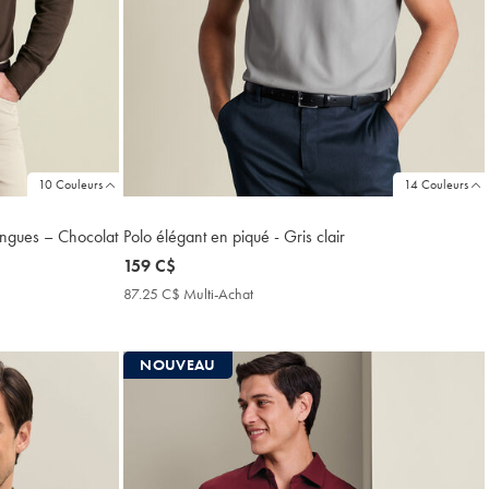
10 Couleurs
14 Couleurs
ongues – Chocolat
Polo élégant en piqué - Gris clair
now
159 C$
159
87.25 C$ Multi-Achat
87.25
C$
C$
Multi-
Achat
NOUVEAU
Price