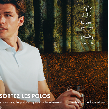
Respirant
Extensible
, SORTEZ LES POLOS
e son nez, le polo s'impose naturellement. On l’enfile, on le lave et on
é.