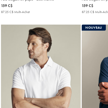
now
159 C$
now
159 C$
159
159
87.25 C$ Multi-Achat
87.25
87.25 C$ Multi-Ach
C$
C$
C$
Multi-
Achat
NOUVEAU
Price