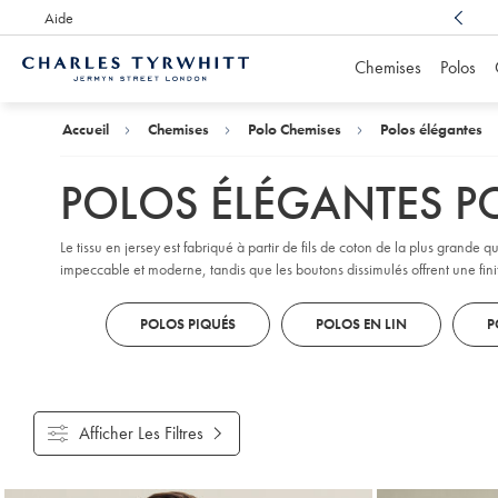
Aide
Un service client récompensé,
à votre écoute
Chemises
Polos
Accueil
Charles
Tyrwhitt
Accueil
Chemises
Polo Chemises
Polos élégantes
POLOS ÉLÉGANTES 
Le tissu en jersey est fabriqué à partir de fils de coton de la plus grande
impeccable et moderne, tandis que les boutons dissimulés offrent une fini
POLOS PIQUÉS
POLOS EN LIN
P
Afficher Les Filtres
Produits