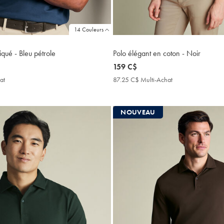
14 Couleurs
iqué - Bleu pétrole
Polo élégant en coton - Noir
now
159 C$
159
at
87.25
87.25 C$ Multi-Achat
87.25
C$
C$
C$
Multi-
Multi-
Achat
Achat
NOUVEAU
Price
Price