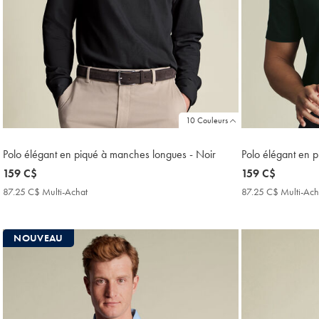
10 Couleurs
Polo élégant en piqué à manches longues - Noir
Polo élégant en p
now
159 C$
now
159 C$
159
159
87.25 C$ Multi-Achat
87.25
87.25 C$ Multi-Ach
C$
C$
C$
Multi-
Achat
NOUVEAU
Price