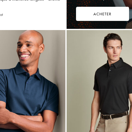
ACHETER
at
87.25
C$
Multi-
Achat
Price