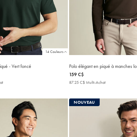
14 Couleurs
iqué - Vert foncé
Polo élégant en piqué à manches l
now
159 C$
159
at
87.25
87.25 C$ Multi-Achat
87.25
C$
C$
C$
Multi-
Multi-
Achat
Achat
NOUVEAU
Price
Price