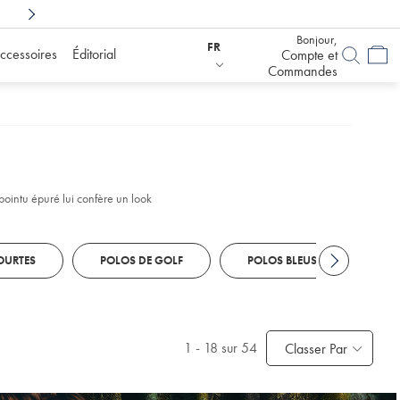
Achetez en toute confiance avec
6 mois pour d
Bonjour,
FR
ccessoires
Éditorial
Compte et
Commandes
 pointu épuré lui confère un look
OURTES
POLOS DE GOLF
POLOS BLEUS
PO
1
-
18
sur 54
Classer Par