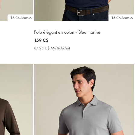
18 Couleurs
18 Couleurs
Polo élégant en coton - Bleu marine
now
159 C$
159
87.25 C$ Multi-Achat
87.25
C$
C$
Multi-
Achat
Price