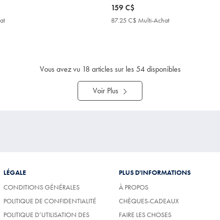
now
159 C$
159
at
87.25
87.25 C$ Multi-Achat
87.25
C$
C$
C$
Multi-
Multi-
Achat
Achat
Price
Price
Vous avez vu
18
articles sur les 54 disponibles
Voir Plus
LÉGALE
PLUS D'INFORMATIONS
CONDITIONS GÉNÉRALES
À PROPOS
POLITIQUE DE CONFIDENTIALITÉ
CHÈQUES-CADEAUX
POLITIQUE D’UTILISATION DES
FAIRE LES CHOSES