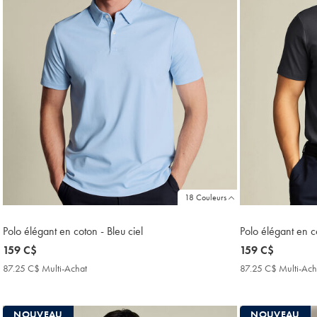
18 Couleurs
Polo élégant en coton - Bleu ciel
Polo élégant en c
now
159 C$
now
159 C$
159
159
87.25 C$ Multi-Achat
87.25
87.25 C$ Multi-Ach
C$
C$
C$
Multi-
Achat
NOUVEAU
NOUVEAU