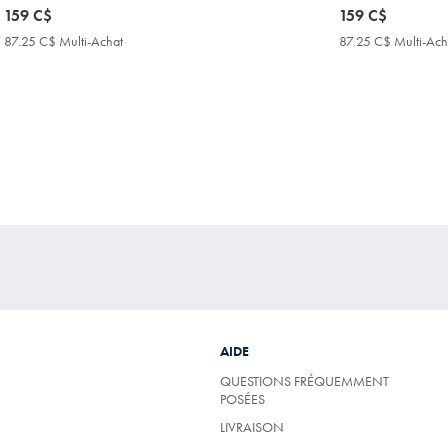
now
159 C$
now
159 C$
159
159
87.25 C$ Multi-Achat
87.25
87.25 C$ Multi-Ach
C$
C$
C$
Multi-
Achat
Price
AIDE
QUESTIONS FRÉQUEMMENT
POSÉES
LIVRAISON