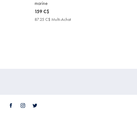
marine
now
159 C$
159
87.25 C$ Multi-Achat
87.25
C$
C$
Multi-
Achat
Price