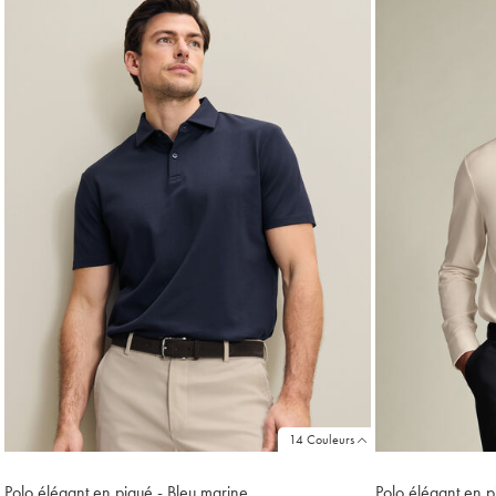
trouvés
18
14 Couleurs
Polo élégant en piqué - Bleu marine
Polo élégant en 