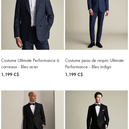
Costume Ultimate Performance à
Costume peau de requin Ultimate
carreaux - Bleu acier
Performance - Bleu indigo
now
1,199 C$
now
1,199 C$
1,199
1,199
C$
C$