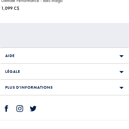
Ultimate Performance - Bleu indigo
now
1,099 C$
1,099
C$
AIDE
LÉGALE
PLUS D'INFORMATIONS