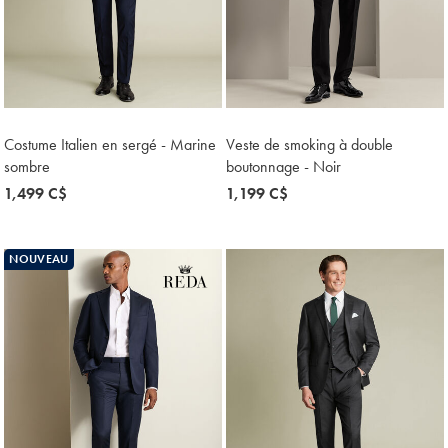
Costume Italien en sergé - Marine
Veste de smoking à double
sombre
boutonnage - Noir
now
1,499 C$
now
1,199 C$
1,499
1,199
C$
C$
NOUVEAU