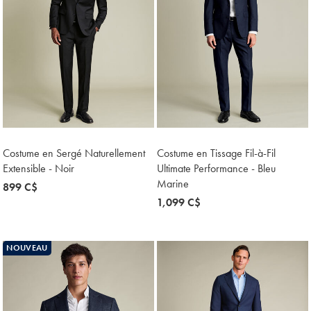
Costume en Sergé Naturellement
Costume en Tissage Fil-à-Fil
Extensible - Noir
Ultimate Performance - Bleu
Marine
now
899 C$
899
now
1,099 C$
C$
1,099
C$
NOUVEAU