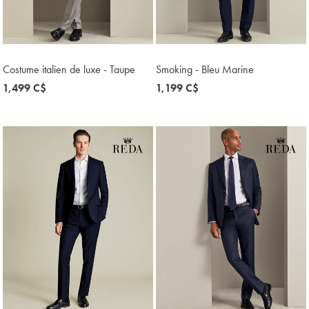
Costume italien de luxe - Taupe
Smoking - Bleu Marine
now
1,499 C$
now
1,199 C$
1,499
1,199
C$
C$