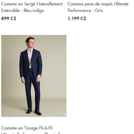
Costume en Sergé Naturellement
Costume peau de requin Ultimate
Extensible - Bleu indigo
Performance - Gris
now
899 C$
now
1,199 C$
899
1,199
C$
C$
Costume en Tissage Fil-à-Fil