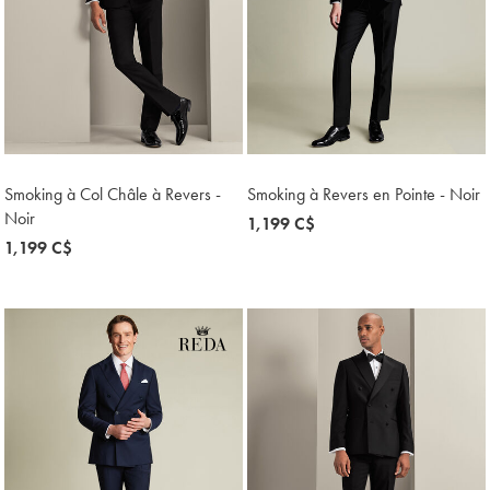
Smoking à Col Châle à Revers -
Smoking à Revers en Pointe - Noir
Noir
now
1,199 C$
now
1,199 C$
1,199
1,199
C$
C$