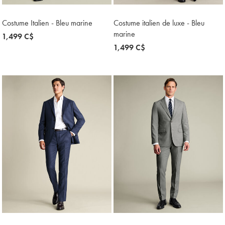
Costume Italien - Bleu marine
Costume italien de luxe - Bleu
marine
now
1,499 C$
1,499
now
1,499 C$
C$
1,499
C$