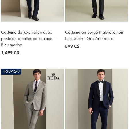
Costume de luxe italien avec
Costume en Sergé Naturellement
pantalon à pattes de serrage –
Extensible - Gris Anthracite
Bleu marine
now
899 C$
now
1,499 C$
899
1,499
C$
C$
NOUVEAU