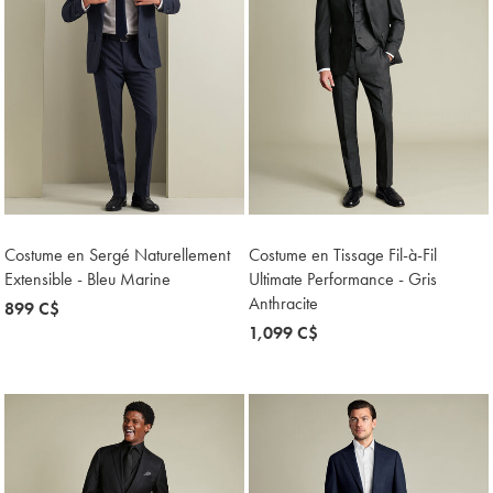
Costume en Sergé Naturellement
Costume en Tissage Fil-à-Fil
Extensible - Bleu Marine
Ultimate Performance - Gris
Anthracite
now
899 C$
899
now
1,099 C$
C$
1,099
C$