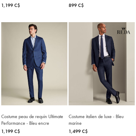
now
1,199 C$
now
899 C$
1,199
899
C$
C$
Costume peau de requin Ultimate
Costume italien de luxe - Bleu
Performance - Bleu encre
marine
now
1,199 C$
now
1,499 C$