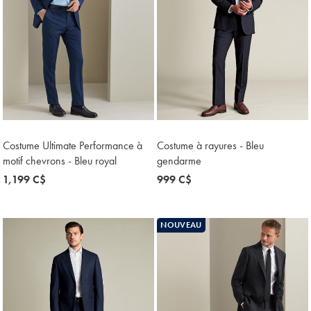
Costume Ultimate Performance à
Costume à rayures - Bleu
motif chevrons - Bleu royal
gendarme
now
1,199 C$
now
999 C$
1,199
999
C$
C$
NOUVEAU