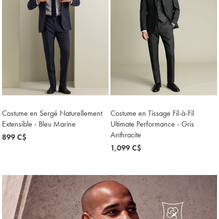
Costume en Sergé Naturellement
Costume en Tissage Fil-à-Fil
Extensible - Bleu Marine
Ultimate Performance - Gris
Anthracite
now
899 C$
899
now
1,099 C$
C$
1,099
C$