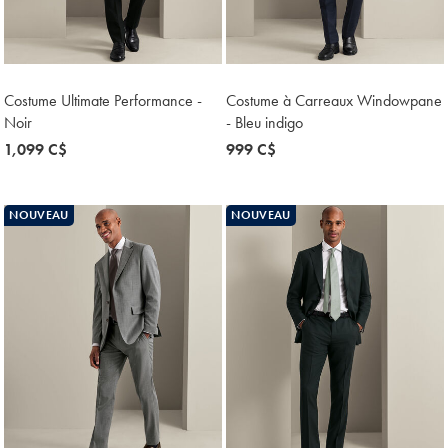
Costume Ultimate Performance -
Costume à Carreaux Windowpane
Noir
- Bleu indigo
now
1,099 C$
now
999 C$
1,099
999
C$
C$
NOUVEAU
NOUVEAU