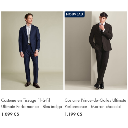
1,199
1,499
C$
C$
NOUVEAU
Costume en Tissage Fil-à-Fil
Costume Prince-de-Galles Ultimate
Ultimate Performance - Bleu indigo
Performance - Marron chocolat
now
1,099 C$
now
1,199 C$
1,099
1,199
C$
C$