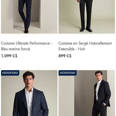
Costume Ultimate Performance -
Costume en Sergé Naturellement
Bleu marine foncé
Extensible - Noir
now
1,099 C$
now
899 C$
1,099
899
C$
C$
NOUVEAU
NOUVEAU