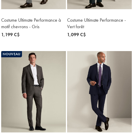
Costume Ultimate Performance à
Costume Ultimate Performance -
motif chevrons - Gris
Vert forêt
now
1,199 C$
now
1,099 C$
1,199
1,099
C$
C$
NOUVEAU