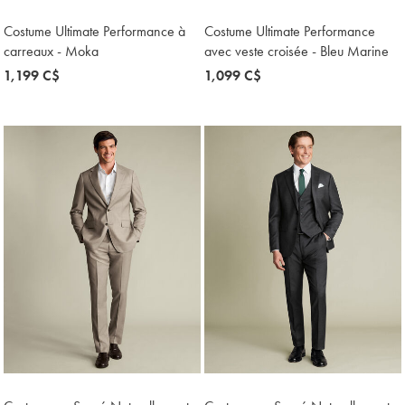
Costume Ultimate Performance à
Costume Ultimate Performance
carreaux - Moka
avec veste croisée - Bleu Marine
now
1,199 C$
now
1,099 C$
1,199
1,099
C$
C$