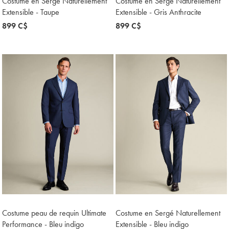
Costume en Sergé Naturellement
Costume en Sergé Naturellement
Extensible - Taupe
Extensible - Gris Anthracite
now
899 C$
now
899 C$
899
899
C$
C$
Costume peau de requin Ultimate
Costume en Sergé Naturellement
Performance - Bleu indigo
Extensible - Bleu indigo