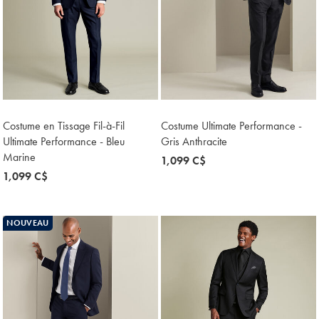
Costume en Tissage Fil-à-Fil
Costume Ultimate Performance -
Ultimate Performance - Bleu
Gris Anthracite
Marine
now
1,099 C$
now
1,099 C$
1,099
1,099
C$
C$
NOUVEAU