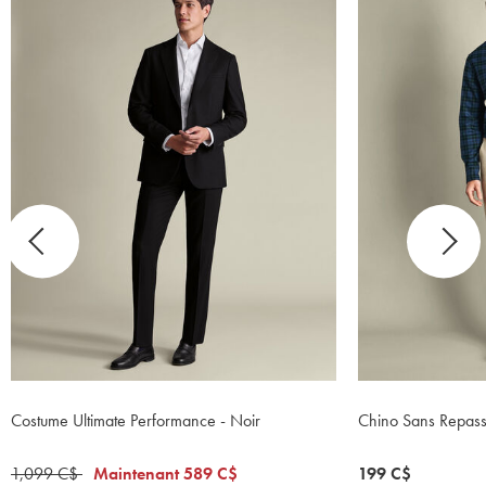
Costume Ultimate Performance - Noir
Chino Sans Repass
was
1,099 C$
now
Maintenant
589 C$
now
199 C$