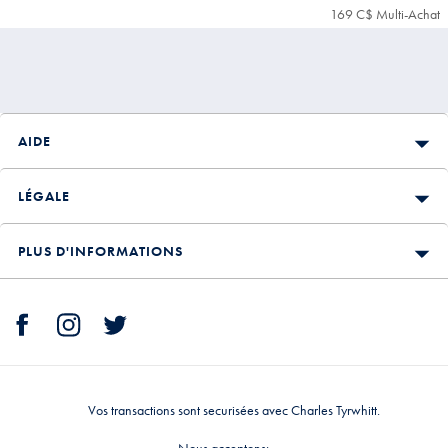
1,099
589
199
169 C$ Multi-Achat
1
C$
C$
C$
M
A
P
AIDE
LÉGALE
PLUS D'INFORMATIONS
Vos transactions sont securisées avec Charles Tyrwhitt.