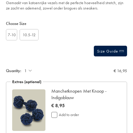
of
indigoblauw/ACK0456IDG.html?
Gemaakt van katoenrijke vezels met de perfecte hoeveelheid stretch, zijn
sourceCode=eurdefault
5
ze zacht en ademend, zowel onder brogues als sneakers.
stars
Product
Variations
Add
to
Actions
Choose Size
cart
options
7-10
10.5-12
Size Guide
Gift
wrapping:
Quantity:
€ 16,95
Extras (optional)
Manchetknopen Met Knoop -
Indigoblauw
now
€ 8,95
€
Add to order
8,95