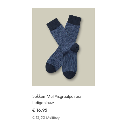
Sokken Met Visgraatpatroon -
Indigoblauw
now
€ 16,95
€
€ 12,50 Multibuy
€
16,95
12,50