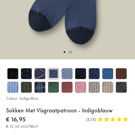
Colour:
Indigo Blue
Details
Sokken Met Visgraatpatroon - Indigoblauw
About
Details
https://www.charlestyrwhitt.com/eu/nl/sokken-
now
€ 16,95
Product
(5/5)
5
met-
Product:
€
Reviews
stars
visgraatpatroon-
€ 12,50 MULTIBUY
16,95
-
out
-