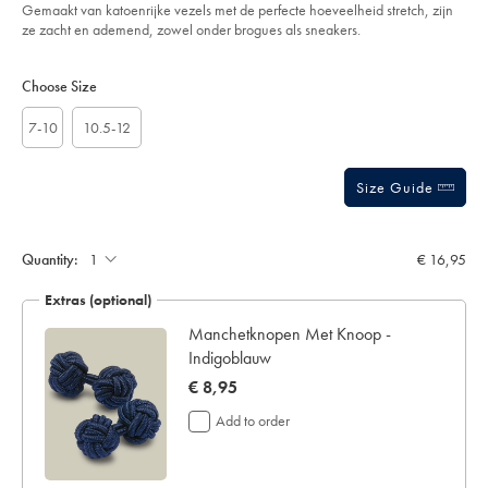
korenbloemblauw/ACK0459CFW.html?
Gemaakt van katoenrijke vezels met de perfecte hoeveelheid stretch, zijn
sourceCode=eurdefault
ze zacht en ademend, zowel onder brogues als sneakers.
Product
Variations
Add
to
Actions
Choose Size
cart
options
7-10
10.5-12
Size Guide
Gift
wrapping:
Quantity:
€ 16,95
Extras (optional)
Manchetknopen Met Knoop -
Indigoblauw
now
€ 8,95
€
Add to order
8,95