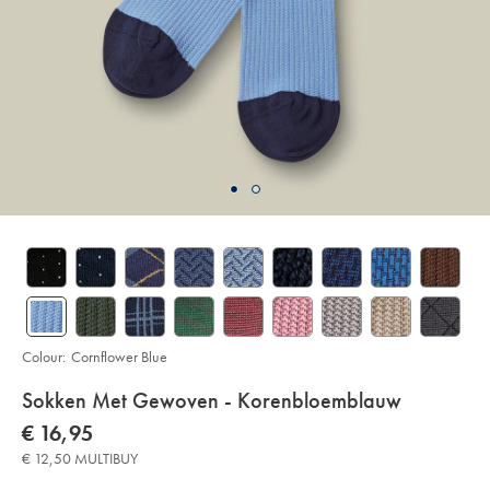
Colour:
Cornflower Blue
Details
Sokken Met Gewoven - Korenbloemblauw
About
Details
https://www.charlestyrwhitt.com/eu/nl/sokken-
now
€ 16,95
met-
Product:
€
gewoven-
€ 12,50 MULTIBUY
16,95
-
-