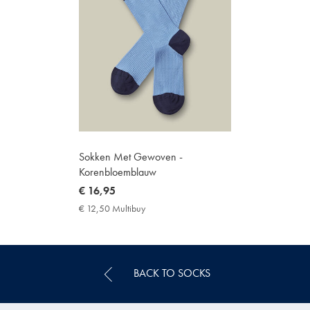
Sokken Met Gewoven -
Korenbloemblauw
now
€ 16,95
€
€ 12,50 Multibuy
€
16,95
12,50
Multibuy
Price
BACK TO SOCKS