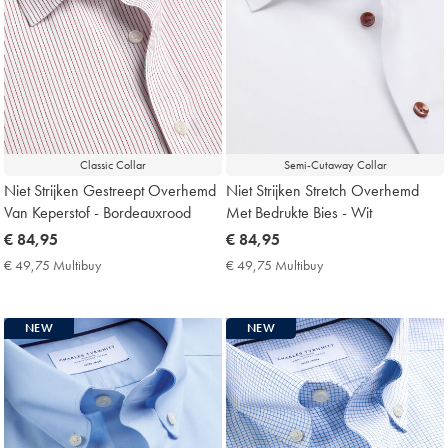
Classic Collar
Semi-Cutaway Collar
Niet Strijken Gestreept Overhemd
Niet Strijken Stretch Overhemd
Van Keperstof - Bordeauxrood
Met Bedrukte Bies - Wit
now
€ 84,95
now
€ 84,95
€
€
€ 49,75 Multibuy
€
€ 49,75 Multibuy
€
84,95
84,95
49,75
49,75
Multibuy
Multibuy
Price
Price
NEW
NEW