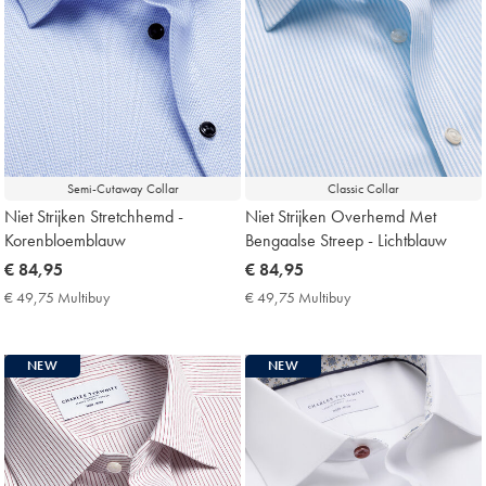
Semi-Cutaway Collar
Classic Collar
Niet Strijken Stretchhemd -
Niet Strijken Overhemd Met
Korenbloemblauw
Bengaalse Streep - Lichtblauw
now
€ 84,95
now
€ 84,95
€
€
€ 49,75 Multibuy
€
€ 49,75 Multibuy
€
84,95
84,95
49,75
49,75
Multibuy
Multibuy
Price
Price
NEW
NEW