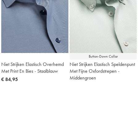
Button-Down Collar
Niet Strijken Elastisch Overhemd
Niet Strijken Elastisch Speldenpunt
Met Print En Bies - Staalblauw
Met Fijne Oxfordstrepen -
Middengroen
now
€ 84,95
€
now
€ 84,95
€ 49,75 Multibuy
€
84,95
€
49,75
€ 49,75 Multibuy
€
Multibuy
84,95
49,75
Price
Multibuy
Price
NEW
NEW