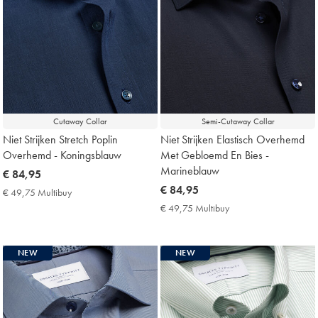
Cutaway Collar
Semi-Cutaway Collar
Niet Strijken Stretch Poplin
Niet Strijken Elastisch Overhemd
Overhemd - Koningsblauw
Met Gebloemd En Bies -
Marineblauw
now
€ 84,95
€
now
€ 84,95
€ 49,75 Multibuy
€
84,95
€
49,75
€ 49,75 Multibuy
€
Multibuy
84,95
49,75
Price
Multibuy
Price
NEW
NEW