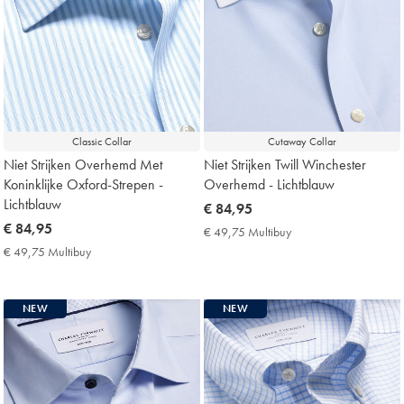
Classic Collar
Cutaway Collar
Niet Strijken Overhemd Met
Niet Strijken Twill Winchester
Koninklijke Oxford-Strepen -
Overhemd - Lichtblauw
Lichtblauw
now
€ 84,95
now
€ 84,95
€
€ 49,75 Multibuy
€
€
84,95
49,75
€ 49,75 Multibuy
€
Multibuy
84,95
49,75
Price
Multibuy
Price
NEW
NEW