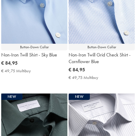
Button-Down Collar
Button-Down Collar
Non-Iron Twill Shirt - Sky Blue
Non-Iron Twill Grid Check Shirt -
Cornflower Blue
now
€ 84,95
€
now
€ 84,95
€ 49,75 Multibuy
€
84,95
€
49,75
€ 49,75 Multibuy
€
Multibuy
84,95
49,75
Price
Multibuy
Price
NEW
NEW