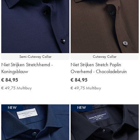
Semi-Cutaway Collar
Cutaway Collar
Niet Strijken Stretchhemd -
Niet Strijken Stretch Poplin
Koningsblauw
Overhemd - Chocoladebruin
now
€ 84,95
now
€ 84,95
€
€
€ 49,75 Multibuy
€
€ 49,75 Multibuy
€
84,95
84,95
49,75
49,75
Multibuy
Multibuy
Price
Price
NEW
NEW