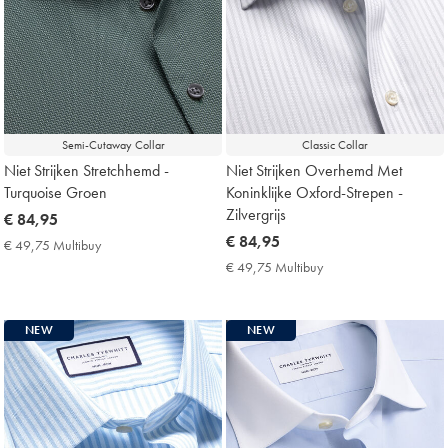
Semi-Cutaway Collar
Classic Collar
Niet Strijken Stretchhemd -
Niet Strijken Overhemd Met
Turquoise Groen
Koninklijke Oxford-Strepen -
Zilvergrijs
now
€ 84,95
€
now
€ 84,95
€ 49,75 Multibuy
€
84,95
€
49,75
€ 49,75 Multibuy
€
Multibuy
84,95
49,75
Price
Multibuy
Price
NEW
NEW