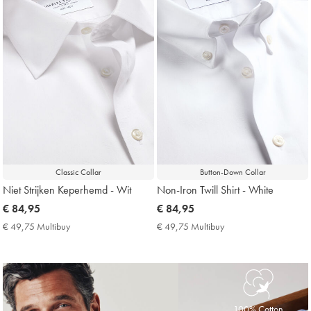
Classic Collar
Button-Down Collar
Niet Strijken Keperhemd - Wit
Non-Iron Twill Shirt - White
now
€ 84,95
now
€ 84,95
€
€
€ 49,75 Multibuy
€
€ 49,75 Multibuy
€
84,95
84,95
49,75
49,75
Multibuy
Multibuy
Price
Price
100% Cotton