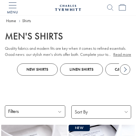
MENU
Charles
Tyrwhitt
Home
Home
Shirts
MEN'S SHIRTS
Quality fabrics and modern fits are key when it comes to refined essentials.
Good news: our stylish men's shirts offer both. Complete your tailored looks
...
Read more
with plain or patterned non-iron styles that impress in the boardroom. When
the golf club beckons, opt for breathable
Polos
, crafted with our Tyrwhitt Cool
NEW SHIRTS
LINEN SHIRTS
CASUAL SHI
finish.
Filters
Products
NEW
found
18