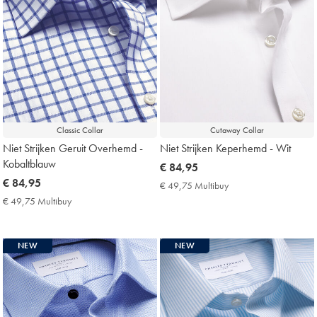
Classic Collar
Cutaway Collar
Niet Strijken Geruit Overhemd -
Niet Strijken Keperhemd - Wit
Kobaltblauw
now
€ 84,95
now
€ 84,95
€
€ 49,75 Multibuy
€
€
84,95
49,75
€ 49,75 Multibuy
€
Multibuy
84,95
49,75
Price
Multibuy
Price
NEW
NEW