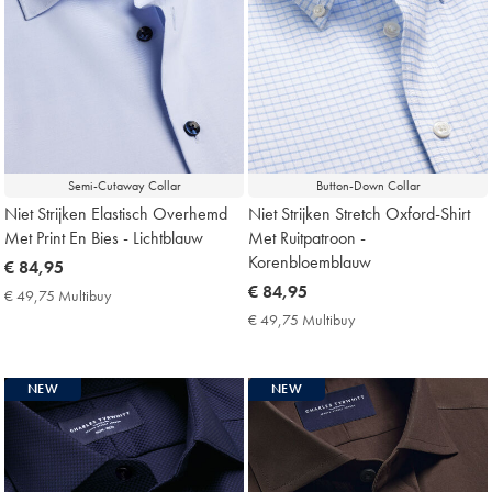
Semi-Cutaway Collar
Button-Down Collar
Niet Strijken Elastisch Overhemd
Niet Strijken Stretch Oxford-Shirt
Met Print En Bies - Lichtblauw
Met Ruitpatroon -
Korenbloemblauw
now
€ 84,95
€
now
€ 84,95
€ 49,75 Multibuy
€
84,95
€
49,75
€ 49,75 Multibuy
€
Multibuy
84,95
49,75
Price
Multibuy
Price
NEW
NEW