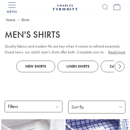
MENU
Charles
Tyrwhitt
Home
Home
Shirts
MEN'S SHIRTS
Quality fabrics and modern fits are key when it comes to refined essentials.
Good news: our stylish men's shirts offer both. Complete your tailored looks
...
Read more
with plain or patterned non-iron styles that impress in the boardroom. When
the golf club beckons, opt for breathable
Polos
, crafted with our Tyrwhitt Cool
NEW SHIRTS
LINEN SHIRTS
CASUAL SHI
finish.
Filters
Products
found
18