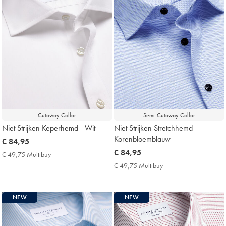
Cutaway Collar
Semi-Cutaway Collar
Niet Strijken Keperhemd - Wit
Niet Strijken Stretchhemd -
Korenbloemblauw
now
€ 84,95
€
now
€ 84,95
€ 49,75 Multibuy
€
84,95
€
49,75
€ 49,75 Multibuy
€
Multibuy
84,95
49,75
Price
Multibuy
Price
NEW
NEW