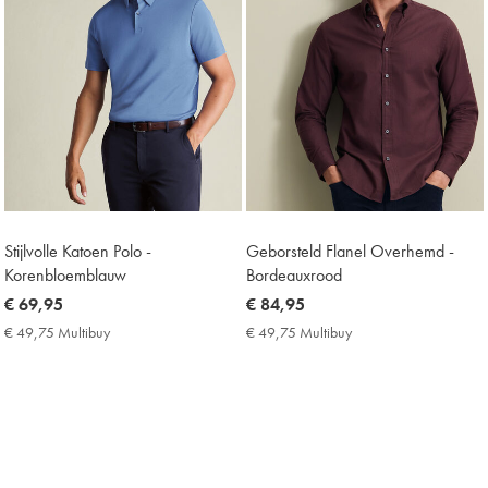
Stijlvolle Katoen Polo -
Geborsteld Flanel Overhemd -
Korenbloemblauw
Bordeauxrood
now
€ 69,95
now
€ 84,95
€
€
€ 49,75 Multibuy
€
€ 49,75 Multibuy
€
69,95
84,95
49,75
49,75
Multibuy
Multibuy
Price
Price
NEW
NEW