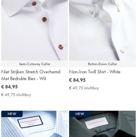
Semi-Cutaway Collar
Button-Down Collar
Niet Strijken Stretch Overhemd
Non-Iron Twill Shirt - White
Met Bedrukte Bies - Wit
now
€ 84,95
now
€ 84,95
€
€ 49,75 Multibuy
€
€
84,95
49,75
€ 49,75 Multibuy
€
Multibuy
84,95
49,75
Price
Multibuy
Price
NEW
NEW