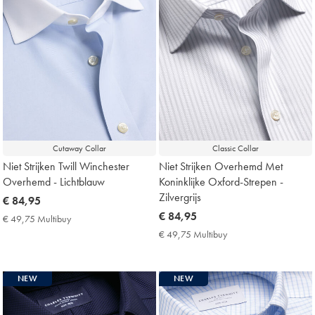
Cutaway Collar
Classic Collar
Niet Strijken Twill Winchester
Niet Strijken Overhemd Met
Overhemd - Lichtblauw
Koninklijke Oxford-Strepen -
Zilvergrijs
now
€ 84,95
€
now
€ 84,95
€ 49,75 Multibuy
€
84,95
€
49,75
€ 49,75 Multibuy
€
Multibuy
84,95
49,75
Price
Multibuy
Price
NEW
NEW