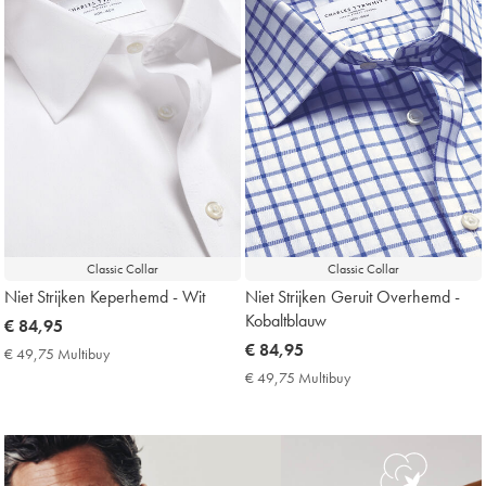
Classic Collar
Classic Collar
Niet Strijken Keperhemd - Wit
Niet Strijken Geruit Overhemd -
Kobaltblauw
now
€ 84,95
€
now
€ 84,95
€ 49,75 Multibuy
€
84,95
€
49,75
€ 49,75 Multibuy
€
Multibuy
84,95
49,75
Price
Multibuy
Price