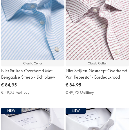
Classic Collar
Classic Collar
Niet Strijken Overhemd Met
Niet Strijken Gestreept Overhemd
Bengaalse Streep - Lichtblauw
Van Keperstof - Bordeauxrood
now
€ 84,95
now
€ 84,95
€
€
€ 49,75 Multibuy
€
€ 49,75 Multibuy
€
84,95
84,95
49,75
49,75
Multibuy
Multibuy
Price
Price
NEW
NEW