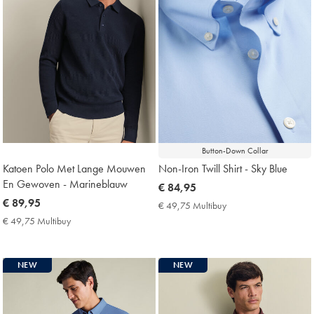
Button-Down Collar
Katoen Polo Met Lange Mouwen
Non-Iron Twill Shirt - Sky Blue
En Gewoven - Marineblauw
now
€ 84,95
now
€ 89,95
€
€ 49,75 Multibuy
€
€
84,95
49,75
€ 49,75 Multibuy
€
Multibuy
89,95
49,75
Price
Multibuy
Price
NEW
NEW