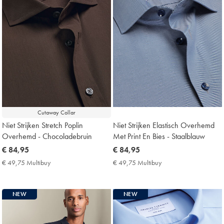
Cutaway Collar
Niet Strijken Stretch Poplin
Niet Strijken Elastisch Overhemd
Overhemd - Chocoladebruin
Met Print En Bies - Staalblauw
now
€ 84,95
now
€ 84,95
€
€
€ 49,75 Multibuy
€
€ 49,75 Multibuy
€
84,95
84,95
49,75
49,75
Multibuy
Multibuy
Price
Price
NEW
NEW