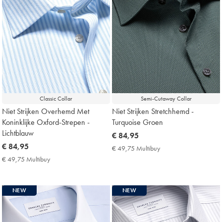
Classic Collar
Semi-Cutaway Collar
Niet Strijken Overhemd Met
Niet Strijken Stretchhemd -
Koninklijke Oxford-Strepen -
Turquoise Groen
Lichtblauw
now
€ 84,95
now
€ 84,95
€
€ 49,75 Multibuy
€
€
84,95
49,75
€ 49,75 Multibuy
€
Multibuy
84,95
49,75
Price
Multibuy
Price
NEW
NEW