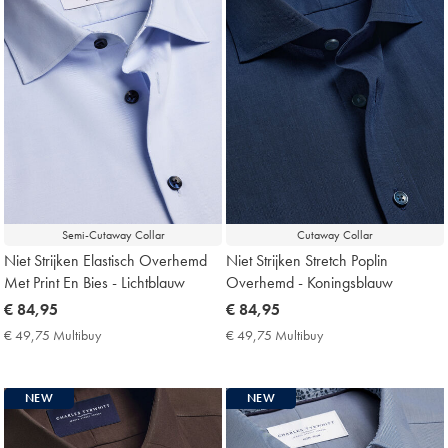
Semi-Cutaway Collar
Cutaway Collar
Niet Strijken Elastisch Overhemd
Niet Strijken Stretch Poplin
Met Print En Bies - Lichtblauw
Overhemd - Koningsblauw
now
€ 84,95
now
€ 84,95
€
€
€ 49,75 Multibuy
€
€ 49,75 Multibuy
€
84,95
84,95
49,75
49,75
Multibuy
Multibuy
Price
Price
NEW
NEW