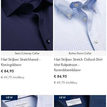
Semi-Cutaway Collar
Button-Down Collar
Niet Strijken Stretchhemd -
Niet Strijken Stretch Oxford-Shirt
Koningsblauw
Met Ruitpatroon -
Korenbloemblauw
now
€ 84,95
€
now
€ 84,95
€ 49,75 Multibuy
€
84,95
€
49,75
€ 49,75 Multibuy
€
Multibuy
84,95
49,75
Price
Multibuy
Price
NEW
NEW