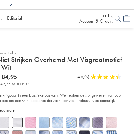
Shop Confidently With
6 Months To Decid
Hello,
s
Editorial
Account & Orders
assic Collar
etails
Niet Strijken Overhemd Met Visgraatmotief
About
 Wit
roduct:
etails
tps://www.charlestyrwhitt.com/eu/nl/niet-
now
 84,95
Product
(4.8/5)
4,8
ijken-
€
Reviews
stars
erhemd-
 49,75 MULTIBUY
84,95
t-
out
sgraatmotief-
of
erkrijgbaar in een klassieke pasvorm. We hebben de stof geweven van puur
5
atoen om een ​​shirt te creëren dat zacht aanvoelt, robuust is en natuurlijk
t/FOH0006WHT.html?
stars
demend.
urceCode=eurdefault
ead more