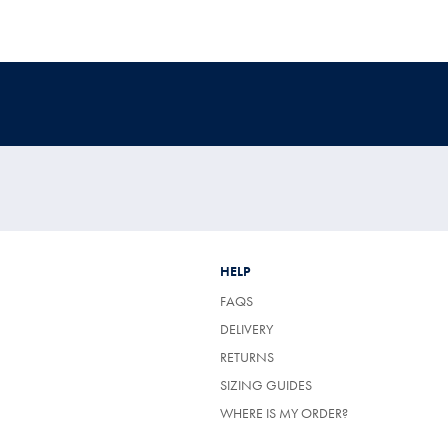
HELP
FAQS
(OPENS
DELIVERY
IN
(OPENS
RETURNS
A
IN
NEW
SIZING GUIDES
A
TAB)
NEW
WHERE IS MY ORDER?
TAB)