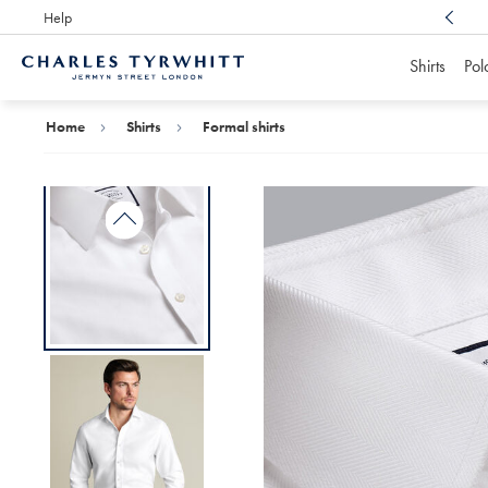
Help
Award Winning
Customer Service, Here For You
Shirts
Pol
Charles
Tyrwhitt
Home
Home
Shirts
Formal shirts