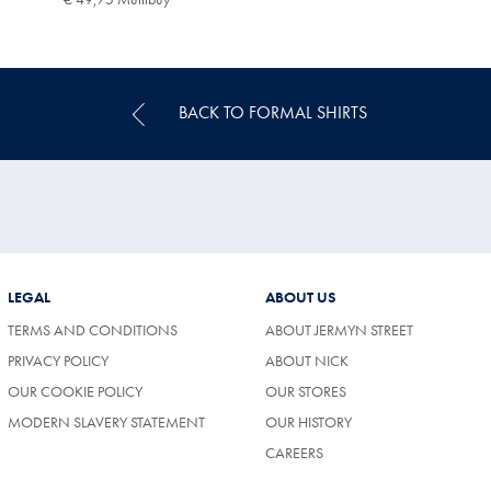
84,95
49,75
Multibuy
Price
BACK TO FORMAL SHIRTS
LEGAL
ABOUT US
TERMS AND CONDITIONS
ABOUT JERMYN STREET
PRIVACY POLICY
ABOUT NICK
OUR COOKIE POLICY
OUR STORES
MODERN SLAVERY STATEMENT
OUR HISTORY
CAREERS