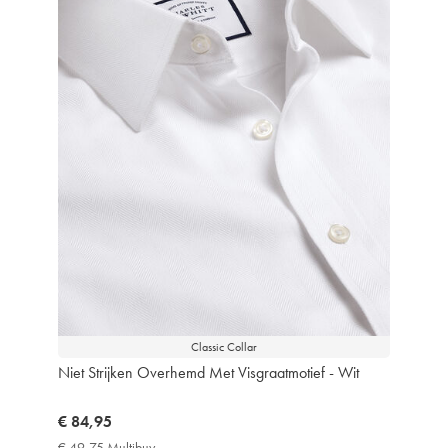
Classic Collar
Niet Strijken Overhemd Met Visgraatmotief - Wit
now
€ 84,95
€
€ 49,75 Multibuy
€