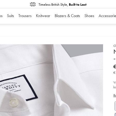
Timeless British Style,
Built to Last
os
Suits
Trousers
Knitwear
Blazers & Coats
Shoes
Accessorie
Cl
D
-
P
D
ht
€
str
ov
€
me
vi
-
V
-
k
wi
a
so
R