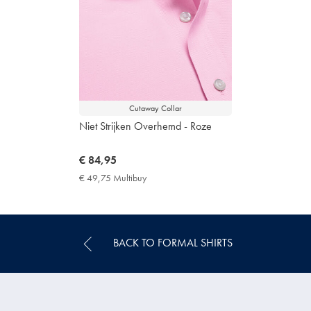
Cutaway Collar
Niet Strijken Overhemd - Roze
now
€ 84,95
€
€ 49,75 Multibuy
€
84,95
49,75
Multibuy
Price
BACK TO FORMAL SHIRTS