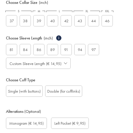
Choose Collar Size
(inch)
S
M
L
XL
XXL
37
38
39
40
42
43
44
46
Choose Sleeve Length
(inch)
i
81
84
86
89
91
94
97
Custom Sleeve Length (€ 14,95)
Choose Cuff Type
Single (with buttons)
Double (for cufflinks)
Alterations
(Optional)
Custom
Monogram
Monogram
Monogram
Monogram
Add
Gift
Monogram
(€ 14,95)
Left Pocket
(€ 9,95)
sleeve
Font:
option:
Colour:
Location:
left
wrapping:
length
pocket:
(cm):