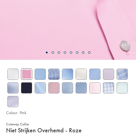
Colour:
Pink
Cutaway Collar
Details
Niet Strijken Overhemd - Roze