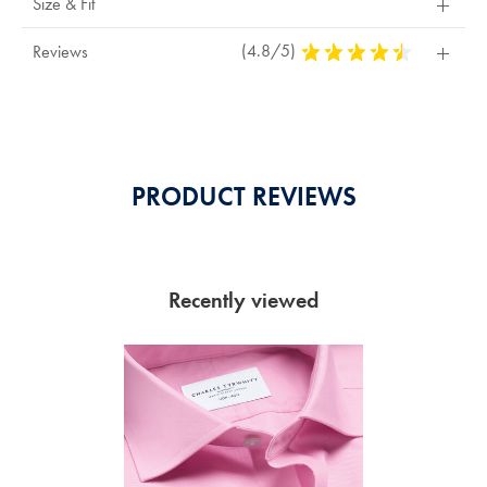
Size & Fit
(4.8/5)
4,8
Reviews
Stars
Out
Of
5
Stars
PRODUCT REVIEWS
Recently viewed