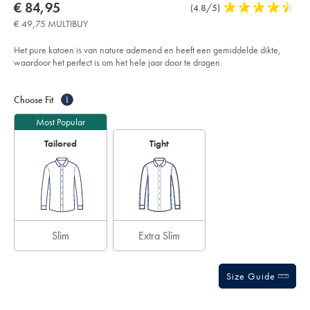
About
Details
https://www.charlestyrwhitt.com/eu/nl/niet-
now
€ 84,95
Product
(4.8/5)
4,8
strijken-
Product:
€
Reviews
stars
overhemd-
€ 49,75 MULTIBUY
84,95
-
out
-
of
roze/FON0540PNK.html?
Het pure katoen is van nature ademend en heeft een gemiddelde dikte,
sourceCode=eurdefault
5
waardoor het perfect is om het hele jaar door te dragen.
stars
Product
Variations
Add
to
Actions
Choose Fit
i
cart
options
Most Popular
Tailored
Tight
Slim
Extra Slim
Size Guide