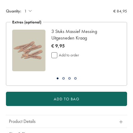
Quantity:
€ 84,95
Extras (optional)
 -
3 Stuks Massief Messing
Uitgesneden Kraag
now
€ 9,95
€
Add to order
9,95
ADD TO BAG
Product Details