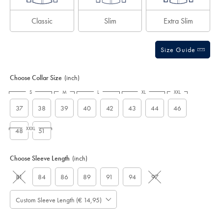
Classic
Slim
Extra Slim
Size Guide
Choose Collar Size
(inch)
S
M
L
XL
XXL
37
38
39
40
42
43
44
46
XXXL
48
51
Choose Sleeve Length
(inch)
81
84
86
89
91
94
97
Custom Sleeve Length (€ 14,95)