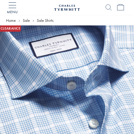
MENU
Charles
Tyrwhitt
Home
Sale
Sale Shirts
Home
CLEARANCE