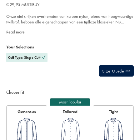
of
€ 29,95 MULTIBUY
-
5
-
stars
korenbloemblauw/FOB0815CFW.html?
Onze niet strijken overhemden van katoen nylon, blend van hoogwaardige
sourceCode=eurdefault
twillstof, hebben alle eigenschappen van een tijdloze klassieker. Nu
verkrijgbaar in diverse strepen en ruiten.
Read more
Product
Variations
Add
to
Actions
Your Selections
cart
options
Cuff Type: Single Cuff
Size Guide
Choose Fit
Most Popular
Generous
Tailored
Tight