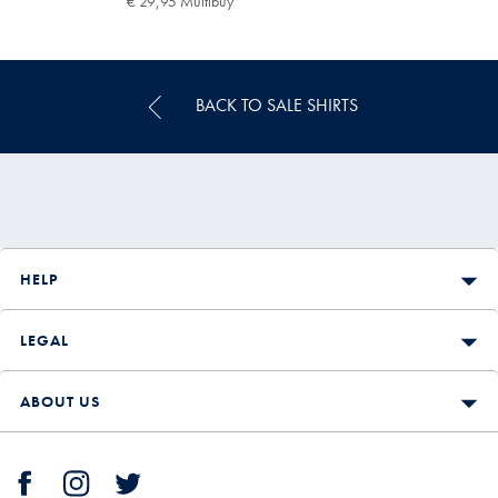
€ 29,95 Multibuy
€
84,95
29,95
29,95
Multibuy
Price
BACK TO SALE SHIRTS
HELP
LEGAL
ABOUT US