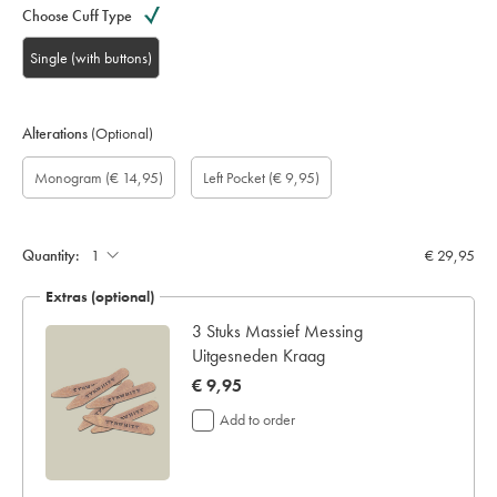
Choose Cuff Type
Single (with buttons)
Alterations
(Optional)
Custom
Monogram
Add
Monogram
Monogram
Monogram
Gift
Monogram
(€ 14,95)
Left Pocket
(€ 9,95)
sleeve
option:
left
Colour:
Font:
Location:
wrapping:
length
pocket:
(cm):
Quantity:
€ 29,95
Extras (optional)
3 Stuks Massief Messing
Uitgesneden Kraag
now
€ 9,95
€
Add to order
9,95