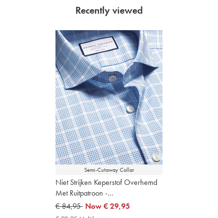
Recently viewed
Semi-Cutaway Collar
Niet Strijken Keperstof Overhemd
Met Ruitpatroon -
Korenbloemblauw
was
€ 84,95
now
Now
€ 29,95
€
€