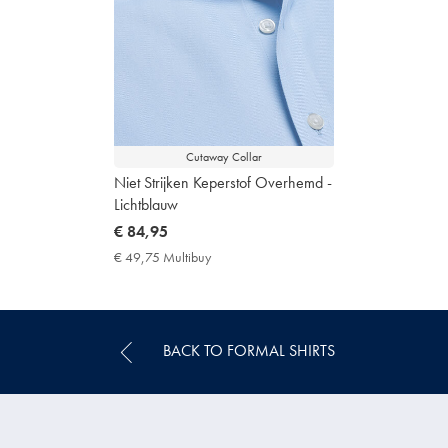
Cutaway Collar
Niet Strijken Keperstof Overhemd -
Lichtblauw
now
€ 84,95
€
€ 49,75 Multibuy
€
84,95
49,75
Multibuy
Price
BACK TO FORMAL SHIRTS