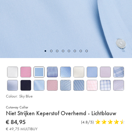
Colour:
Sky Blue
Cutaway Collar
Details
Niet Strijken Keperstof Overhemd - Lichtblauw
About
Details
https://www.charlestyrwhitt.com/eu/nl/niet-
now
€ 84,95
Product
(4.8/5)
4,8
strijken-
Product:
€
Reviews
stars
keperstof-
€ 49,75 MULTIBUY
overhemd-