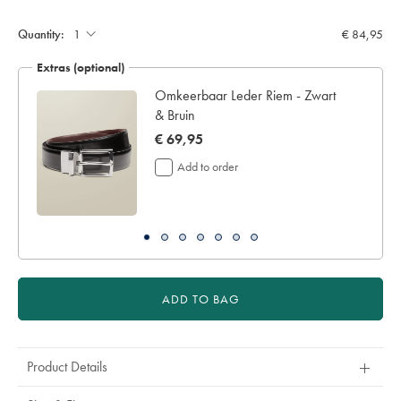
Quantity:
€ 84,95
Extras (optional)
Omkeerbaar Leder Riem - Zwart
& Bruin
now
€ 69,95
€
Add to order
69,95
ADD TO BAG
Product Details