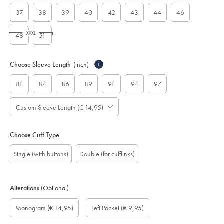
37
38
39
40
42
43
44
46
XXXL
48
51
Choose Sleeve Length
(inch)
i
81
84
86
89
91
94
97
Custom Sleeve Length (€ 14,95)
Choose Cuff Type
Single (with buttons)
Double (for cufflinks)
Alterations
(Optional)
Custom
Monogram
Monogram
Monogram
Monogram
Add
Gift
Monogram
(€ 14,95)
Left Pocket
(€ 9,95)
sleeve
Font:
option:
Colour:
Location:
left
wrapping:
length
pocket:
(cm):