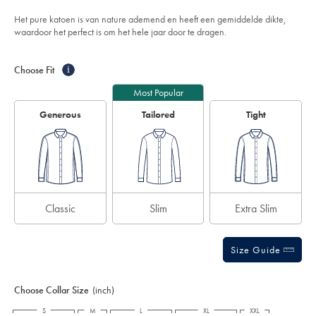
84,95
out
-
of
-
Het pure katoen is van nature ademend en heeft een gemiddelde dikte,
lichtblauw/FON0540SKY.html?
5
waardoor het perfect is om het hele jaar door te dragen.
sourceCode=eurdefault
stars
Product
Variations
Add
to
Actions
Choose Fit
i
cart
options
Most Popular
Generous
Tailored
Tight
Classic
Slim
Extra Slim
Size Guide
Choose Collar Size
(inch)
S
M
L
XL
XXL