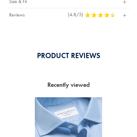
Size & Fit
(4.8/5)
4,8
Reviews
Stars
Out
Of
5
Stars
PRODUCT REVIEWS
Recently viewed