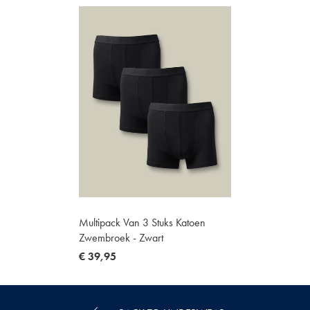
Multipack Van 3 Stuks Katoen
Zwembroek - Zwart
now
€ 39,95
€
39,95