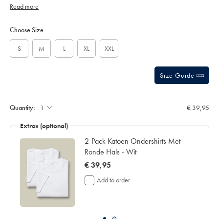
-
Read more
stars
zwart/ACU0200BLK.html?
sourceCode=eurdefault
Product
Variations
Add
to
Actions
Choose Size
cart
options
S
M
L
XL
XXL
Size Guide
Gift
wrapping:
Quantity:
€ 39,95
Extras (optional)
t
2-Pack Katoen Ondershirts Met
Ronde Hals - Wit
now
€ 39,95
€
Add to order
39,95