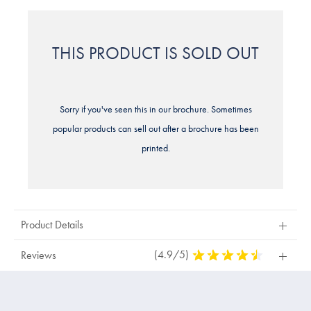
THIS PRODUCT IS SOLD OUT
Sorry if you've seen this in our brochure. Sometimes
popular products can sell out after a brochure has been
printed.
Product Details
(4.9/5)
4,9
Reviews
Stars
Out
Of
5
Stars