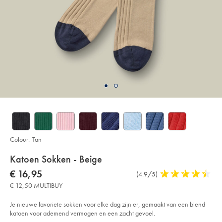
Colour:
Tan
Details
Katoen Sokken - Beige
About
Details
https://www.charlestyrwhitt.com/eu/nl/katoen-
now
€ 16,95
Product
(4.9/5)
4,9
sokken-
Product:
€
Reviews
stars
-
€ 12,50 MULTIBUY
16,95
-
out
beige/ACK0414TAN.html?
of
sourceCode=eurdefault
Je nieuwe favoriete sokken voor elke dag zijn er, gemaakt van een blend
5
katoen voor ademend vermogen en een zacht gevoel.
stars