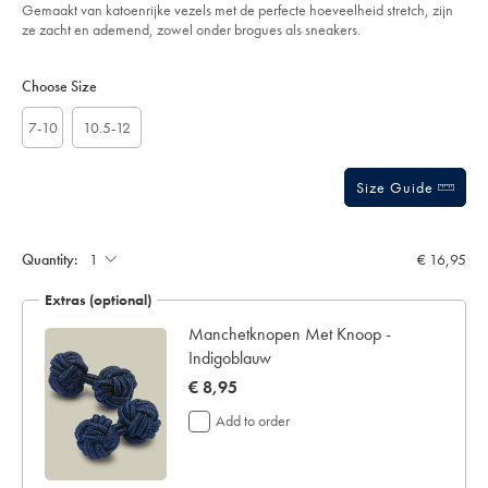
sourceCode=eurdefault
Gemaakt van katoenrijke vezels met de perfecte hoeveelheid stretch, zijn
ze zacht en ademend, zowel onder brogues als sneakers.
Product
Variations
Add
to
Actions
Choose Size
cart
options
7-10
10.5-12
Size Guide
Gift
wrapping:
Quantity:
€ 16,95
Extras (optional)
Manchetknopen Met Knoop -
Indigoblauw
now
€ 8,95
€
Add to order
8,95