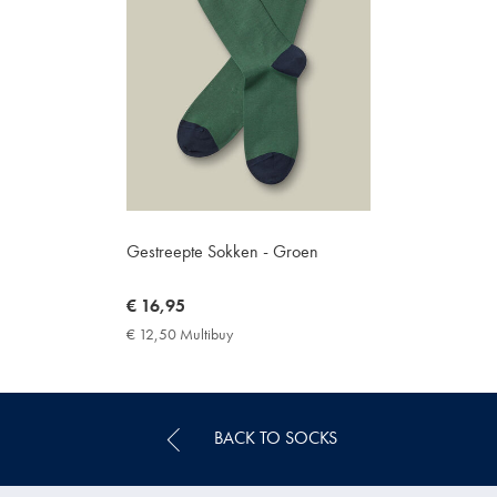
Gestreepte Sokken - Groen
now
€ 16,95
€
€ 12,50 Multibuy
€
16,95
12,50
Multibuy
Price
BACK TO SOCKS