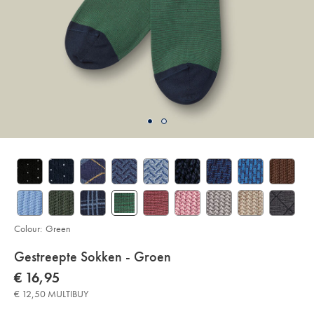
Colour:
Green
Details
Gestreepte Sokken - Groen
About
Details
https://www.charlestyrwhitt.com/eu/nl/gestreepte-
now
€ 16,95
sokken-
Product:
€
-
€ 12,50 MULTIBUY
16,95
-
groen/ACK0461GRN.html?