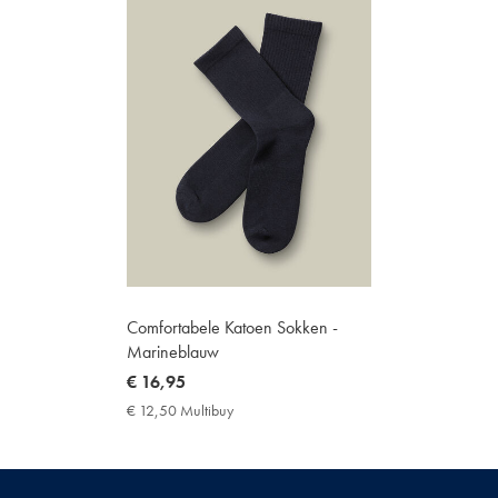
Comfortabele Katoen Sokken -
Marineblauw
now
€ 16,95
€
€ 12,50 Multibuy
€
16,95
12,50
Multibuy
Price