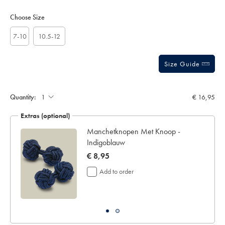
Product
Variations
Add
to
Actions
Choose Size
cart
options
7-10
10.5-12
Size Guide
Gift
wrapping:
Quantity:
€ 16,95
Extras (optional)
Manchetknopen Met Knoop -
Indigoblauw
now
€ 8,95
€
Add to order
8,95