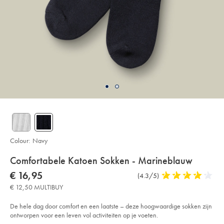
Colour:
Navy
Details
Comfortabele Katoen Sokken - Marineblauw
About
Details
https://www.charlestyrwhitt.com/eu/nl/comfortabele-
now
€ 16,95
Product
(4.3/5)
4,3
katoen-
Product:
€
Reviews
stars
sokken-
€ 12,50 MULTIBUY
16,95
-
out
-
of
marineblauw/ACK0415NAV.html?
De hele dag door comfort en een laatste – deze hoogwaardige sokken zijn
sourceCode=eurdefault
5
ontworpen voor een leven vol activiteiten op je voeten.
stars